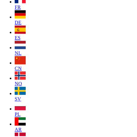
FR
DE
ES
NL
CN
NO
SV
PL
AR