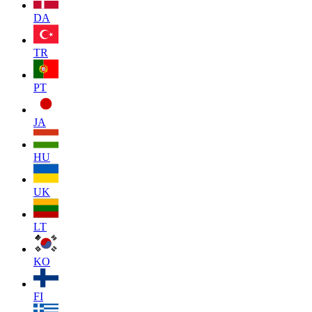
DA
TR
PT
JA
HU
UK
LT
KO
FI