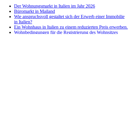
Der Wohnungsmarkt in Italien im Jahr 2026
Büromarkt in Mailand
Wie anspruchsvoll gestaltet sich der Erwerb einer Immobilie
in Italien?
Ein Wohnhaus in Italien zu einem reduzierten Preis erwerben.
Wohnbedingungen für die Registrierung des Wohnsitzes
Renovierung der Wohnung: Welchen Experten soll man
auswählen?
Veräußerung von Immobilien mit Inkonsistenzen
Neuanschluss des Gaszählers
Der italienische Immobilienmarkt: steigende Preise und
veränderte Nachfrage
Der Wohnungsmarkt in der Emilia-Romagna zeigt eine
zunehmende Dynamik.
Die Fundamentplatte unter dem Balkon: Wem gehört sie und
wer ist zuständig für ihre Instandhaltung?
Zu verkaufen