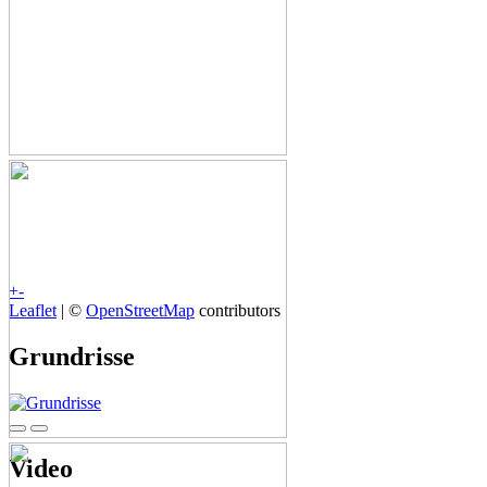
+
-
Leaflet
| ©
OpenStreetMap
contributors
Grundrisse
Video