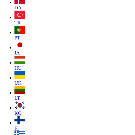
DA
TR
PT
JA
HU
UK
LT
KO
FI