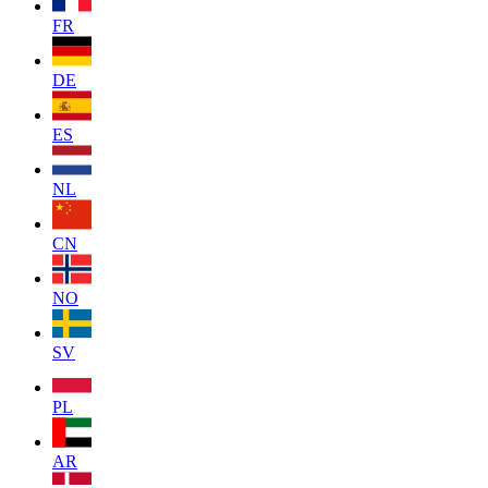
FR
DE
ES
NL
CN
NO
SV
PL
AR