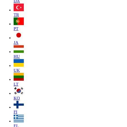
DA
TR
PT
JA
HU
UK
LT
KO
FI
EL