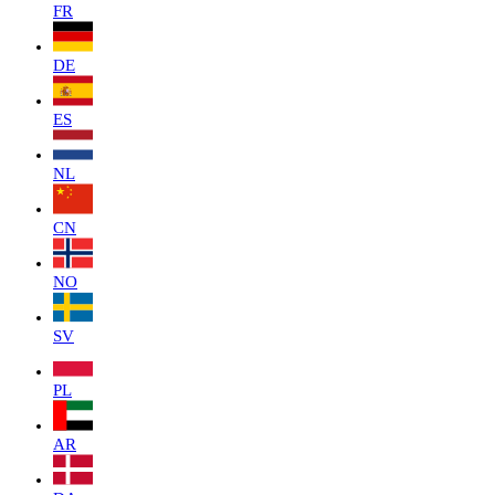
FR
DE
ES
NL
CN
NO
SV
PL
AR