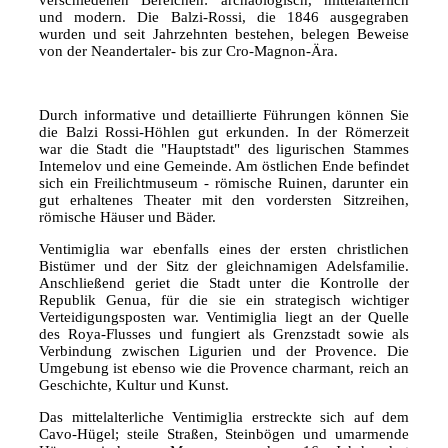
und modern. Die Balzi-Rossi, die 1846 ausgegraben
wurden und seit Jahrzehnten bestehen, belegen Beweise
von der Neandertaler- bis zur Cro-Magnon-Ära.
Durch informative und detaillierte Führungen können Sie
die Balzi Rossi-Höhlen gut erkunden. In der Römerzeit
war die Stadt die "Hauptstadt" des ligurischen Stammes
Intemelov und eine Gemeinde. Am östlichen Ende befindet
sich ein Freilichtmuseum - römische Ruinen, darunter ein
gut erhaltenes Theater mit den vordersten Sitzreihen,
römische Häuser und Bäder.
Ventimiglia war ebenfalls eines der ersten christlichen
Bistümer und der Sitz der gleichnamigen Adelsfamilie.
Anschließend geriet die Stadt unter die Kontrolle der
Republik Genua, für die sie ein strategisch wichtiger
Verteidigungsposten war. Ventimiglia liegt an der Quelle
des Roya-Flusses und fungiert als Grenzstadt sowie als
Verbindung zwischen Ligurien und der Provence. Die
Umgebung ist ebenso wie die Provence charmant, reich an
Geschichte, Kultur und Kunst.
Das mittelalterliche Ventimiglia erstreckte sich auf dem
Cavo-Hügel; steile Straßen, Steinbögen und umarmende