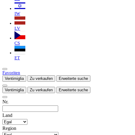
IW
LV
CS
ET
Favoriten
Ventimiglia
Zu verkaufen
Erweiterte suche
Ventimiglia
Zu verkaufen
Erweiterte suche
Nr.
Land
Region