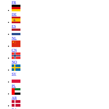
FR
DE
ES
NL
CN
NO
SV
PL
AR