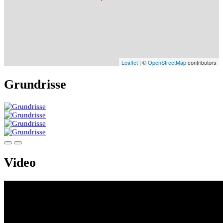
Leaflet
| ©
OpenStreetMap
contributors
Grundrisse
Video