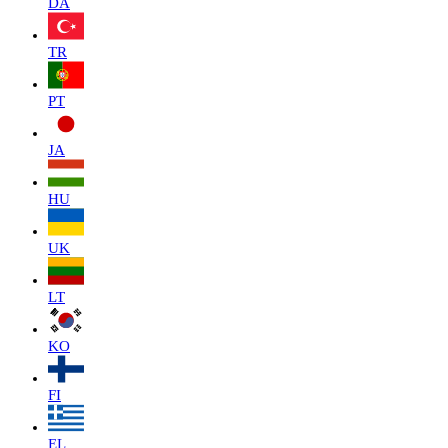
DA
TR
PT
JA
HU
UK
LT
KO
FI
EL