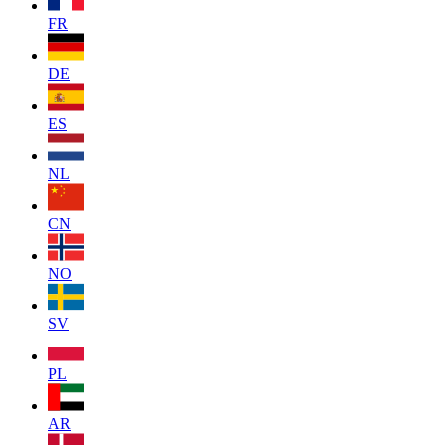
FR
DE
ES
NL
CN
NO
SV
PL
AR