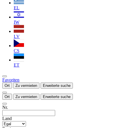
EL
IW
LV
CS
ET
Favoriten
Ort
Zu vermieten
Erweiterte suche
Ort
Zu vermieten
Erweiterte suche
Nr.
Land