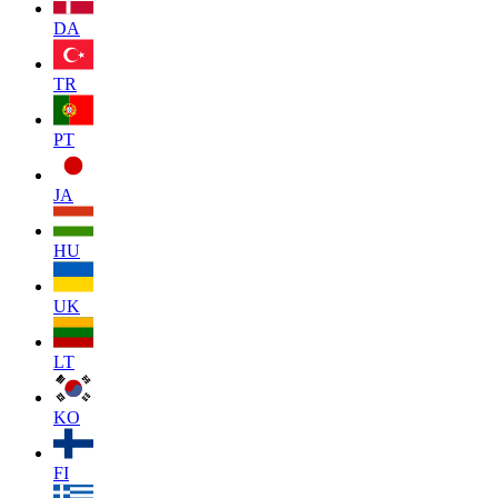
DA
TR
PT
JA
HU
UK
LT
KO
FI