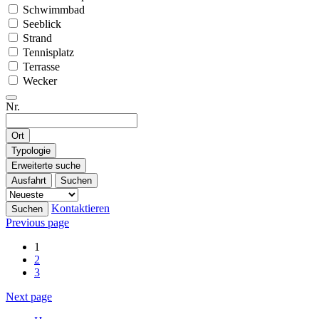
Schwimmbad
Seeblick
Strand
Tennisplatz
Terrasse
Wecker
Nr.
Ort
Typologie
Erweiterte suche
Ausfahrt
Suchen
Kontaktieren
Suchen
Previous page
1
2
3
Next page