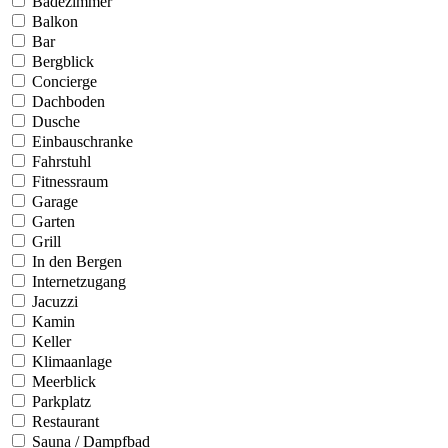
Badezimmer
Balkon
Bar
Bergblick
Concierge
Dachboden
Dusche
Einbauschranke
Fahrstuhl
Fitnessraum
Garage
Garten
Grill
In den Bergen
Internetzugang
Jacuzzi
Kamin
Keller
Klimaanlage
Meerblick
Parkplatz
Restaurant
Sauna / Dampfbad