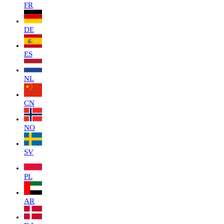
FR
DE
ES
NL
CN
NO
SV
PL
AR