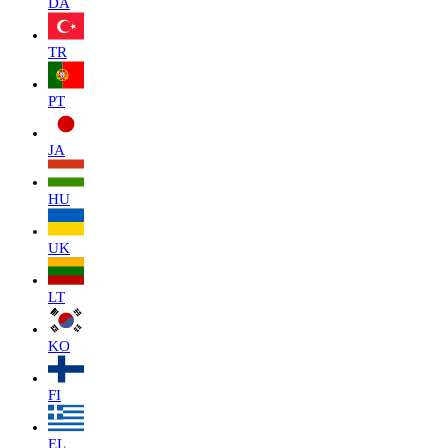
DA
TR
PT
JA
HU
UK
LT
KO
FI
EL