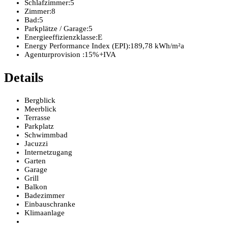
Schlafzimmer:
5
Zimmer:
8
Bad:
5
Parkplätze / Garage:
5
Energieeffizienzklasse:
E
Energy Performance Index (EPI):
189,78 kWh/m²a
Agenturprovision :
15%+IVA
Details
Bergblick
Meerblick
Terrasse
Parkplatz
Schwimmbad
Jacuzzi
Internetzugang
Garten
Garage
Grill
Balkon
Badezimmer
Einbauschranke
Klimaanlage