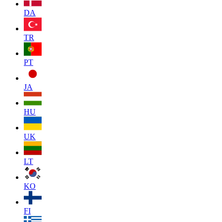
DA
TR
PT
JA
HU
UK
LT
KO
FI