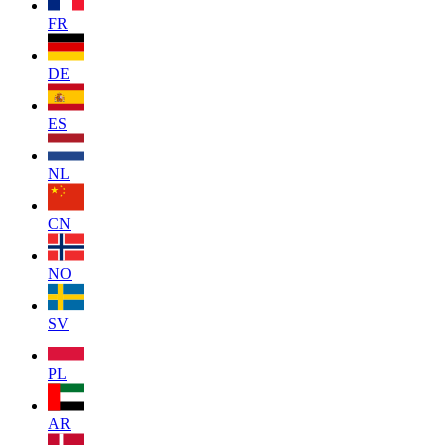
FR
DE
ES
NL
CN
NO
SV
PL
AR