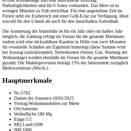
es eine Klimaanlage und eine individuelle Heizung.
Parkmöglichkeiten sind für 6 Autos vorhanden. Das Meer ist in
wenigen Minuten zu Fuß erreichbar. Für eine angenehme Zeit im
Freien steht ein Essbereich mit einer Grill-Ecke zur Verfügung. Ideal
sowohl für den Urlaub als auch für den dauerhaften Aufenthalt.
Die Anmietung der Immobilie ist für ein Jahr oder ein halbes Jahr
möglich, die Zahlung erfolgt im Voraus für die gesamte Mietdauer,
zudem wird eine rückzahlbare Kaution in Höhe von zwei Monaten
für eventuelle Schäden am Eigentum hinterlegt (diese Summe wird
bei Auszug zurückerstattet). Nebenkosten (Strom, Gas, Wartung der
Wohnanlage) werden ebenfalls im Voraus für die gesamte Mietdauer
gezahlt. Die Maklerprovision beträgt 15% der Jahresmiete zuzüglich
Mehrwertsteuer (MwSt.).
Hauptmerkmale
Nr.:
5782
Datum der Annonce:
10/01/2025
Vertrag:
Wohnimmobilien zur Miete
Ort:
Sanremo
Wohnfläche:
180 Mq
Etage:
1/2
MQ Land:
1000
900:
1000