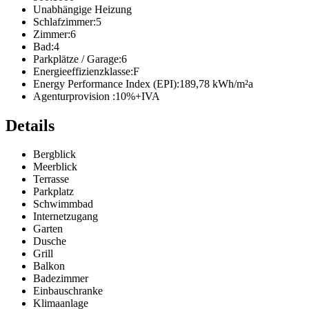
Unabhängige Heizung
Schlafzimmer:
5
Zimmer:
6
Bad:
4
Parkplätze / Garage:
6
Energieeffizienzklasse:
F
Energy Performance Index (EPI):
189,78 kWh/m²a
Agenturprovision :
10%+IVA
Details
Bergblick
Meerblick
Terrasse
Parkplatz
Schwimmbad
Internetzugang
Garten
Dusche
Grill
Balkon
Badezimmer
Einbauschranke
Klimaanlage