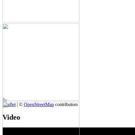
+
-
Leaflet
| ©
OpenStreetMap
contributors
Video