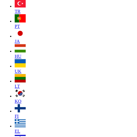
TR
PT
JA
HU
UK
LT
KO
FI
EL