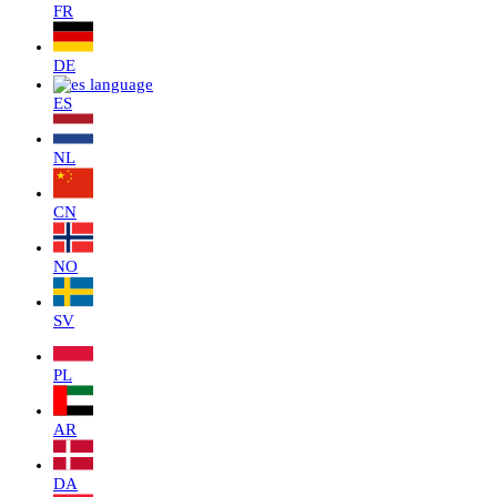
FR
DE
ES
NL
CN
NO
SV
PL
AR
DA