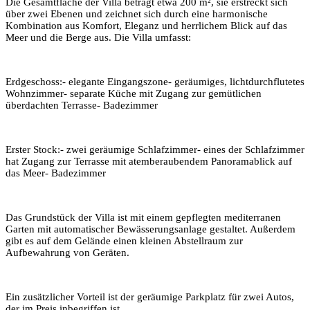
Die Gesamtfläche der Villa beträgt etwa 200 m², sie erstreckt sich
über zwei Ebenen und zeichnet sich durch eine harmonische
Kombination aus Komfort, Eleganz und herrlichem Blick auf das
Meer und die Berge aus. Die Villa umfasst:
Erdgeschoss:- elegante Eingangszone- ⁠geräumiges, lichtdurchflutetes
Wohnzimmer- separate Küche mit Zugang zur gemütlichen
überdachten Terrasse- Badezimmer
Erster Stock:- zwei geräumige Schlafzimmer- eines der Schlafzimmer
hat Zugang zur Terrasse mit atemberaubendem Panoramablick auf
das Meer- Badezimmer
Das Grundstück der Villa ist mit einem gepflegten mediterranen
Garten mit automatischer Bewässerungsanlage gestaltet. Außerdem
gibt es auf dem Gelände einen kleinen Abstellraum zur
Aufbewahrung von Geräten.
Ein zusätzlicher Vorteil ist der geräumige Parkplatz für zwei Autos,
der im Preis inbegriffen ist.