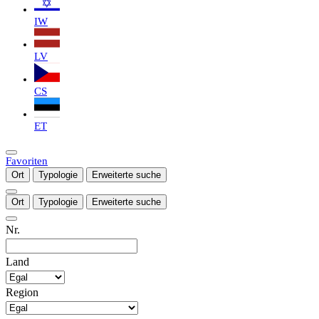
IW
LV
CS
ET
Favoriten
Ort
Typologie
Erweiterte suche
Ort
Typologie
Erweiterte suche
Nr.
Land
Region