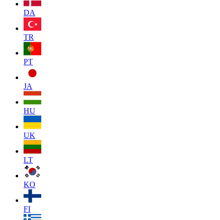
DA
TR
PT
JA
HU
UK
LT
KO
FI