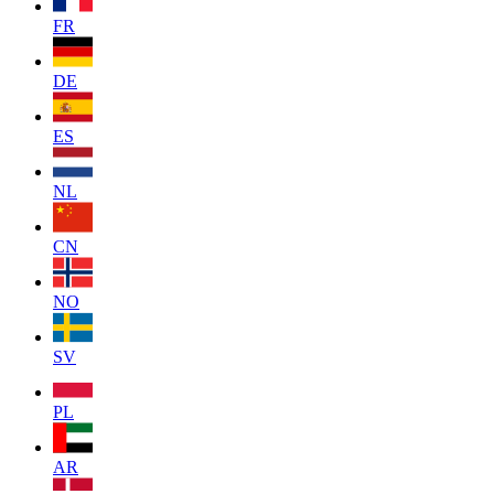
FR
DE
ES
NL
CN
NO
SV
PL
AR