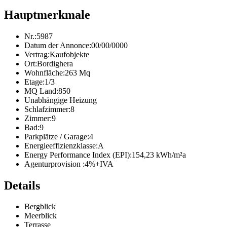
Hauptmerkmale
Nr.:
5987
Datum der Annonce:
00/00/0000
Vertrag:
Kaufobjekte
Ort:
Bordighera
Wohnfläche:
263 Mq
Etage:
1/3
MQ Land:
850
Unabhängige Heizung
Schlafzimmer:
8
Zimmer:
9
Bad:
9
Parkplätze / Garage:
4
Energieeffizienzklasse:
A
Energy Performance Index (EPI):
154,23 kWh/m²a
Agenturprovision :
4%+IVA
Details
Bergblick
Meerblick
Terrasse