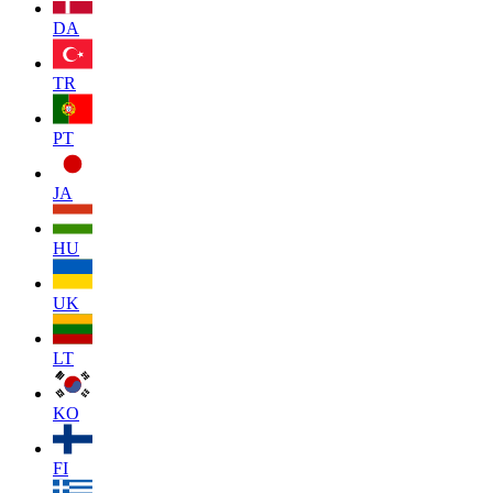
DA
TR
PT
JA
HU
UK
LT
KO
FI