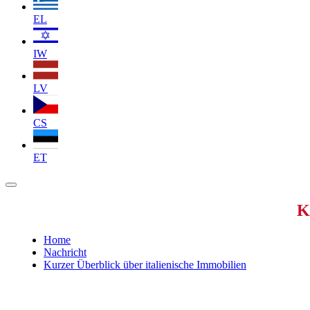
EL
IW
LV
CS
ET
K
Home
Nachricht
Kurzer Überblick über italienische Immobilien