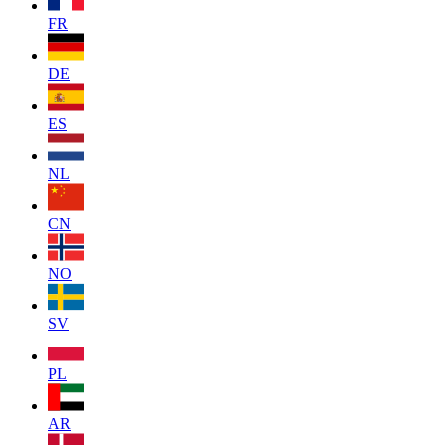
FR
DE
ES
NL
CN
NO
SV
PL
AR