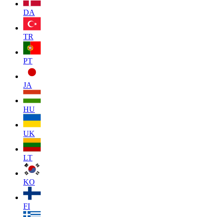
DA
TR
PT
JA
HU
UK
LT
KO
FI