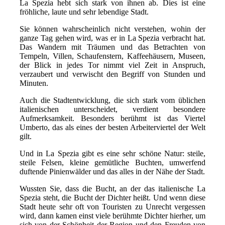
La Spezia hebt sich stark von ihnen ab. Dies ist eine
fröhliche, laute und sehr lebendige Stadt.
Sie können wahrscheinlich nicht verstehen, wohin der
ganze Tag gehen wird, was er in La Spezia verbracht hat.
Das Wandern mit Träumen und das Betrachten von
Tempeln, Villen, Schaufenstern, Kaffeehäusern, Museen,
der Blick in jedes Tor nimmt viel Zeit in Anspruch,
verzaubert und verwischt den Begriff von Stunden und
Minuten.
Auch die Stadtentwicklung, die sich stark vom üblichen
italienischen unterscheidet, verdient besondere
Aufmerksamkeit. Besonders berühmt ist das Viertel
Umberto, das als eines der besten Arbeiterviertel der Welt
gilt.
Und in La Spezia gibt es eine sehr schöne Natur: steile,
steile Felsen, kleine gemütliche Buchten, umwerfend
duftende Pinienwälder und das alles in der Nähe der Stadt.
Wussten Sie, dass die Bucht, an der das italienische La
Spezia steht, die Bucht der Dichter heißt. Und wenn diese
Stadt heute sehr oft von Touristen zu Unrecht vergessen
wird, dann kamen einst viele berühmte Dichter hierher, um
sich von der Schönheit der Region und den Freuden von