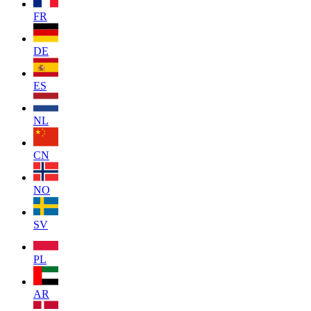
FR
DE
ES
NL
CN
NO
SV
PL
AR