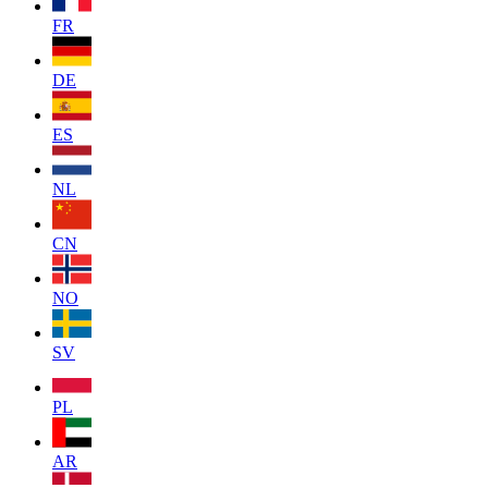
FR
DE
ES
NL
CN
NO
SV
PL
AR