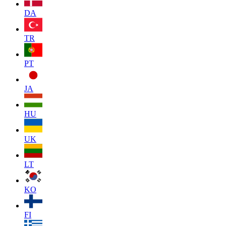
DA
TR
PT
JA
HU
UK
LT
KO
FI