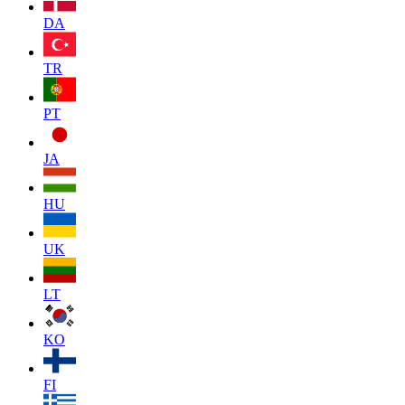
DA
TR
PT
JA
HU
UK
LT
KO
FI