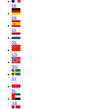
FR
DE
ES
NL
CN
NO
SV
PL
AR