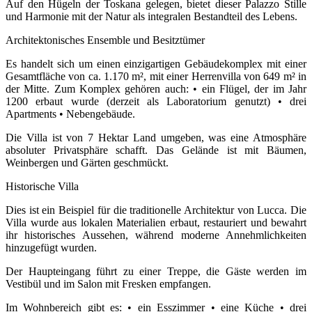
Auf den Hügeln der Toskana gelegen, bietet dieser Palazzo Stille
und Harmonie mit der Natur als integralen Bestandteil des Lebens.
Architektonisches Ensemble und Besitztümer
Es handelt sich um einen einzigartigen Gebäudekomplex mit einer
Gesamtfläche von ca. 1.170 m², mit einer Herrenvilla von 649 m² in
der Mitte. Zum Komplex gehören auch: • ein Flügel, der im Jahr
1200 erbaut wurde (derzeit als Laboratorium genutzt) • drei
Apartments • Nebengebäude.
Die Villa ist von 7 Hektar Land umgeben, was eine Atmosphäre
absoluter Privatsphäre schafft. Das Gelände ist mit Bäumen,
Weinbergen und Gärten geschmückt.
Historische Villa
Dies ist ein Beispiel für die traditionelle Architektur von Lucca. Die
Villa wurde aus lokalen Materialien erbaut, restauriert und bewahrt
ihr historisches Aussehen, während moderne Annehmlichkeiten
hinzugefügt wurden.
Der Haupteingang führt zu einer Treppe, die Gäste werden im
Vestibül und im Salon mit Fresken empfangen.
Im Wohnbereich gibt es: • ein Esszimmer • eine Küche • drei