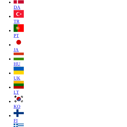
DA
TR
PT
JA
HU
UK
LT
KO
FI