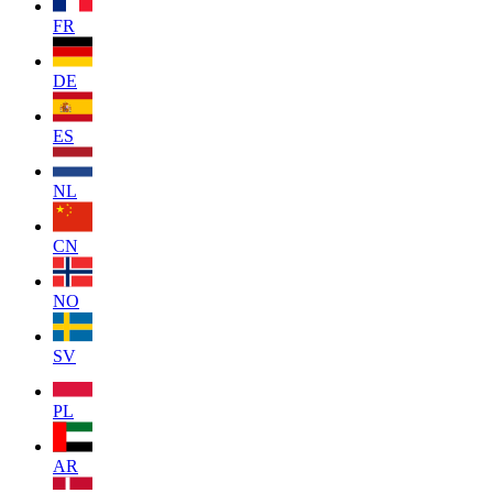
FR
DE
ES
NL
CN
NO
SV
PL
AR