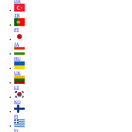
DA
TR
PT
JA
HU
UK
LT
KO
FI
EL