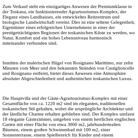
Zum Verkauf steht ein einzigartiges Anwesen der Premiumklasse in
der Toskana, ein funktionierender Agrartourismus-Komplex, der
Eleganz eines Landhauses, ein entwickeltes Reitzentrum und
biologische Landwirtschaft vereint. Dies ist eine seltene Gelegenheit,
Eigentümer eines erfolgreichen Unternehmens in einer der
prestigeträchtigsten Regionen der toskanischen Küste zu werden, wo
Natur, Komfort und ein hohes Lebensniveau harmonisch
miteinander verbunden sind.
Inmitten der malerischen Hügel von Rosignano Marittimo, nur zehn
Minuten vom Meer und den bekannten Stränden von Castiglioncello
und Rosignano entfernt, bietet dieses Anwesen eine Atmosphäre
absoluter Abgeschiedenheit und authentischen toskanischen Luxus.
Die Hauptvilla und der Gäste-Agrartourismus-Komplex mit einer
Gesamtfläche von ca. 1220 m2 sind im eleganten, traditionellen
toskanischen Stil gehalten, wobei die ursprüngliche Architektur und
der ländliche Charme erhalten geblieben sind. Der Komplex umfasst
18 elegante Gästezimmer, umgeben von einem herrlichen englischen
Garten mit einer Fläche von etwa 3000 m2, jahrhundertealten
Bäumen, einem großen Schwimmbad mit 100 m2, einer
Sonnenterrasse, einem Spielbereich für Kinder und einem