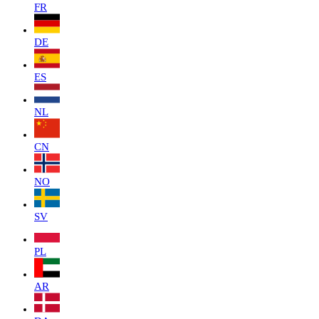
FR
DE
ES
NL
CN
NO
SV
PL
AR