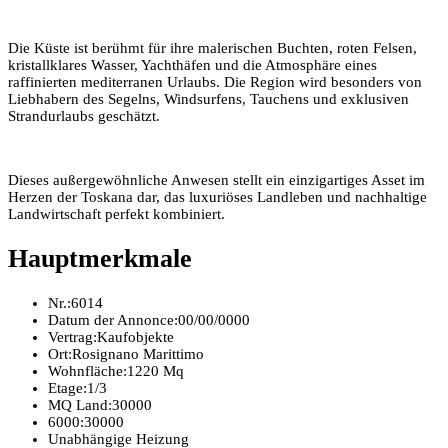
Die Küste ist berühmt für ihre malerischen Buchten, roten Felsen,
kristallklares Wasser, Yachthäfen und die Atmosphäre eines
raffinierten mediterranen Urlaubs. Die Region wird besonders von
Liebhabern des Segelns, Windsurfens, Tauchens und exklusiven
Strandurlaubs geschätzt.
Dieses außergewöhnliche Anwesen stellt ein einzigartiges Asset im
Herzen der Toskana dar, das luxuriöses Landleben und nachhaltige
Landwirtschaft perfekt kombiniert.
Hauptmerkmale
Nr.:
6014
Datum der Annonce:
00/00/0000
Vertrag:
Kaufobjekte
Ort:
Rosignano Marittimo
Wohnfläche:
1220 Mq
Etage:
1/3
MQ Land:
30000
6000:
30000
Unabhängige Heizung