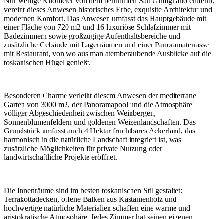
Nur wenige Kilometer von dem berühmten San Gimignano entfernt,
vereint dieses Anwesen historisches Erbe, exquisite Architektur und
modernen Komfort. Das Anwesen umfasst das Hauptgebäude mit
einer Fläche von 720 m2 und 16 luxuriöse Schlafzimmer mit
Badezimmern sowie großzügige Aufenthaltsbereiche und
zusätzliche Gebäude mit Lagerräumen und einer Panoramaterrasse
mit Restaurant, von wo aus man atemberaubende Ausblicke auf die
toskanischen Hügel genießt.
Besonderen Charme verleiht diesem Anwesen der mediterrane
Garten von 3000 m2, der Panoramapool und die Atmosphäre
völliger Abgeschiedenheit zwischen Weinbergen,
Sonnenblumenfeldern und goldenen Weizenlandschaften. Das
Grundstück umfasst auch 4 Hektar fruchtbares Ackerland, das
harmonisch in die natürliche Landschaft integriert ist, was
zusätzliche Möglichkeiten für private Nutzung oder
landwirtschaftliche Projekte eröffnet.
Die Innenräume sind im besten toskanischen Stil gestaltet:
Terrakottadecken, offene Balken aus Kastanienholz und
hochwertige natürliche Materialien schaffen eine warme und
aristokratische Atmosphäre. Jedes Zimmer hat seinen eigenen