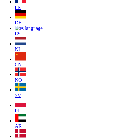
FR
DE
ES
NL
CN
NO
SV
PL
AR