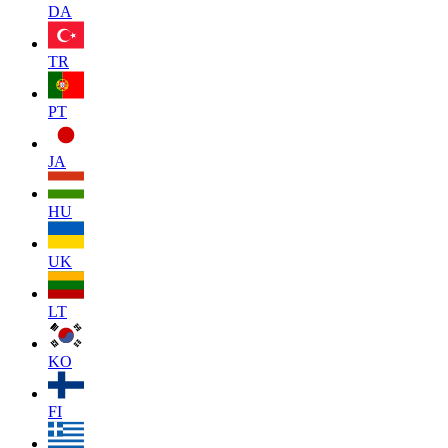
DA
TR
PT
JA
HU
UK
LT
KO
FI