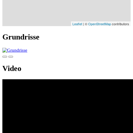
Leaflet
| ©
OpenStreetMap
contributors
Grundrisse
Video