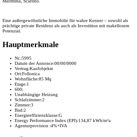
Marittima,
Scarlino
.
Eine außergewöhnliche Immobilie für wahre Kenner – sowohl als
prächtige private Residenz als auch als Investition mit makellosem
Potenzial.
Hauptmerkmale
Nr.:
5995
Datum der Annonce:
00/00/0000
Vertrag:
Kaufobjekte
Ort:
Follonica
Wohnfläche:
85 Mq
Etage:
1
600:
Unabhängige Heizung
Schlafzimmer:
2
Zimmer:
3
Bad:
2
Energieeffizienzklasse:
G
Energy Performance Index (EPI):
134,87 kWh/m²a
Agenturprovision :
4%+IVA