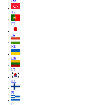
DA
TR
PT
JA
HU
UK
LT
KO
FI
EL