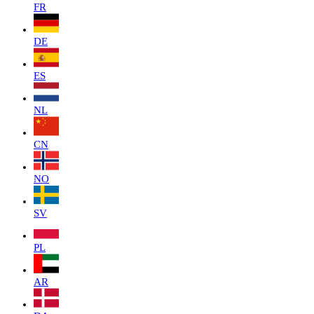
FR
DE
ES
NL
CN
NO
SV
PL
AR