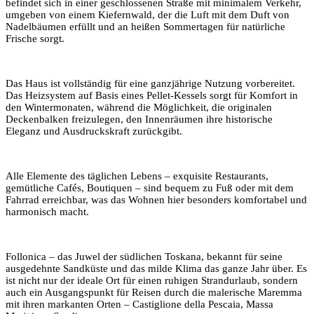
befindet sich in einer geschlossenen Straße mit minimalem Verkehr,
umgeben von einem Kiefernwald, der die Luft mit dem Duft von
Nadelbäumen erfüllt und an heißen Sommertagen für natürliche
Frische sorgt.
Das Haus ist vollständig für eine ganzjährige Nutzung vorbereitet.
Das Heizsystem auf Basis eines
Pellet
-Kessels sorgt für Komfort in
den Wintermonaten, während die Möglichkeit, die originalen
Deckenbalken freizulegen, den Innenräumen ihre historische
Eleganz und Ausdruckskraft zurückgibt.
Alle Elemente des täglichen Lebens – exquisite Restaurants,
gemütliche Cafés, Boutiquen – sind bequem zu Fuß oder mit dem
Fahrrad erreichbar, was das Wohnen hier besonders komfortabel und
harmonisch macht.
Follonica
– das Juwel der südlichen Toskana, bekannt für seine
ausgedehnte Sandküste und das milde Klima das ganze Jahr über. Es
ist nicht nur der ideale Ort für einen ruhigen Strandurlaub, sondern
auch ein Ausgangspunkt für Reisen durch die malerische Maremma
mit ihren markanten Orten – Castiglione della Pescaia, Massa