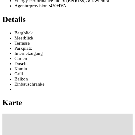
Energy Performance Index (EPI):
189,78 kWh/m²a
Agenturprovision :
4%+IVA
Details
Bergblick
Meerblick
Terrasse
Parkplatz
Internetzugang
Garten
Dusche
Kamin
Grill
Balkon
Einbauschranke
Karte