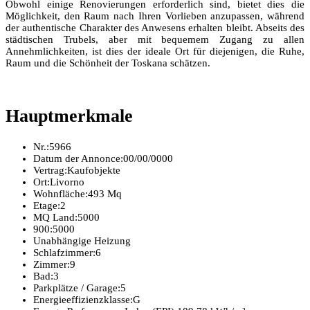
Obwohl einige Renovierungen erforderlich sind, bietet dies die
Möglichkeit, den Raum nach Ihren Vorlieben anzupassen, während
der authentische Charakter des Anwesens erhalten bleibt. Abseits des
städtischen Trubels, aber mit bequemem Zugang zu allen
Annehmlichkeiten, ist dies der ideale Ort für diejenigen, die Ruhe,
Raum und die Schönheit der Toskana schätzen.
Hauptmerkmale
Nr.:
5966
Datum der Annonce:
00/00/0000
Vertrag:
Kaufobjekte
Ort:
Livorno
Wohnfläche:
493 Mq
Etage:
2
MQ Land:
5000
900:
5000
Unabhängige Heizung
Schlafzimmer:
6
Zimmer:
9
Bad:
3
Parkplätze / Garage:
5
Energieeffizienzklasse:
G