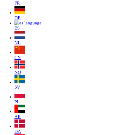
FR
DE
ES
NL
CN
NO
SV
PL
AR
DA