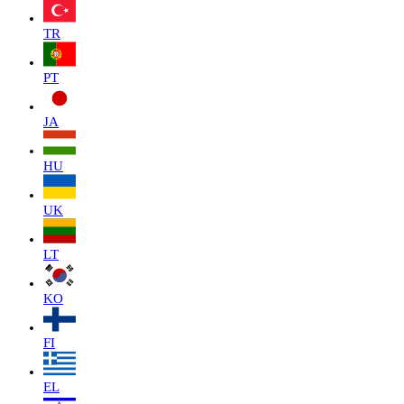
TR
PT
JA
HU
UK
LT
KO
FI
EL