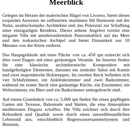
Meerblick
Gelegen im Herzen der malerischen Hügel von Livorno, bietet dieses
exquisites Anwesen im raffinierten maritimen Stil Harmonie mit der
Natur, ausdrucksstarke Architektur und das Potenzial zur Schaffung
einer einzigartigen Residenz. Dieses seltene Angebot vereint eine
elegante Villa mit atemberaubendem Panoramablick auf das Meer
und den toskanischen Archipel und bietet Einsamkeit nur 10
Minuten von der Küste entfernt.
Das Hauptgebäude mit einer Fläche von ca. 450 qm erstreckt sich
über zwei Etagen mit einer geräumigen Veranda. Im Inneren finden
Sie eine klassische architektonische Komposition mit
handgefertigten Elementen, darunter ein zentraler Salon mit Kamin
und zwei majestätische Holztreppen. Im zweiten Stock befinden sich
vier Schlafzimmer, ein Ankleidezimmer und zwei Badezimmer,
während im ersten Stock eine geräumige Küche, ein Esszimmer, ein
Wohnzimmer, ein Büro und ein Badezimmer untergebracht sind.
Auf einem Grundstück von ca. 5.000 qm finden Sie einen gepflegten
Garten mit Terrasse, Balustrade und Säulen, die eine Atmosphäre
mediterraner Eleganz schaffen. Die Villa zeichnet sich durch ihre
Robustheit und Qualität sowie durch einen umweltfreundlichen
Lebensstil aus, einschließlich Regenwassersammelsystem und
Brunnen.