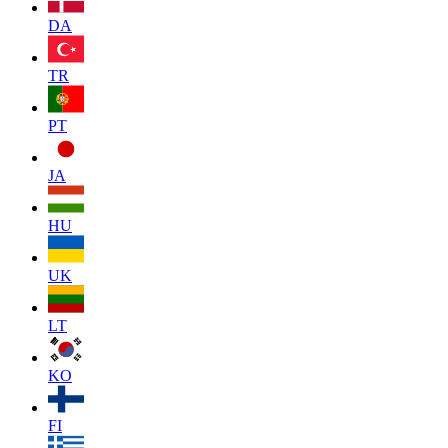
DA
TR
PT
JA
HU
UK
LT
KO
FI