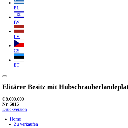
EL
IW
LV
CS
ET
Elitärer Besitz mit Hubschrauberlandepla
€ 8.000.000
Nr. 5815
Druckversion
Home
Zu verkaufen