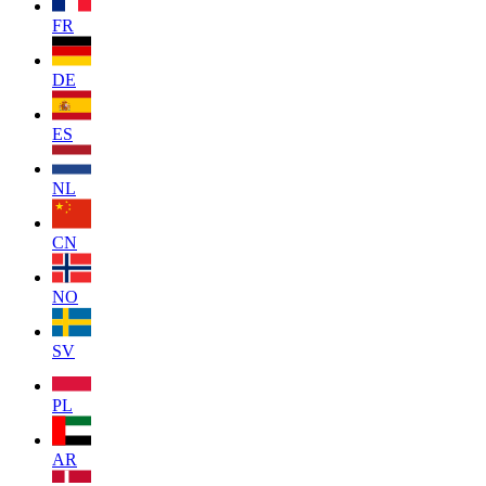
FR
DE
ES
NL
CN
NO
SV
PL
AR