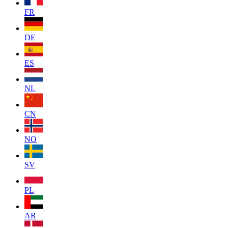
FR
DE
ES
NL
CN
NO
SV
PL
AR