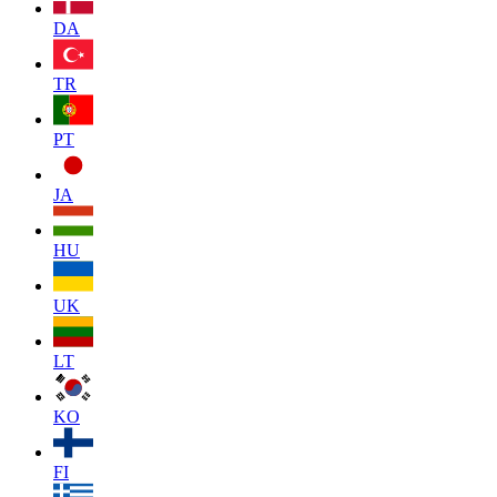
DA
TR
PT
JA
HU
UK
LT
KO
FI