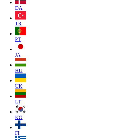
DA
TR
PT
JA
HU
UK
LT
KO
FI