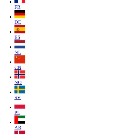
FR
DE
ES
NL
CN
NO
SV
PL
AR