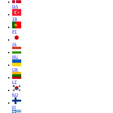
DA
TR
PT
JA
HU
UK
LT
KO
FI