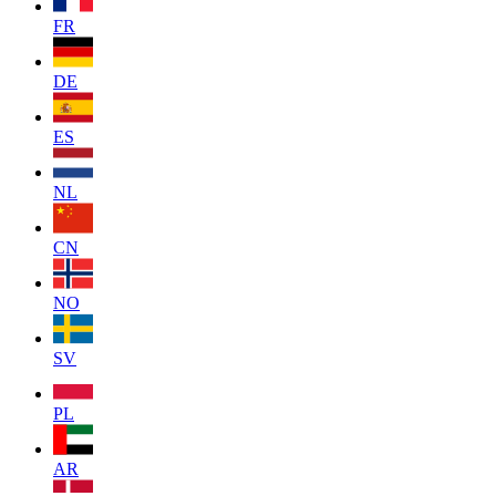
FR
DE
ES
NL
CN
NO
SV
PL
AR