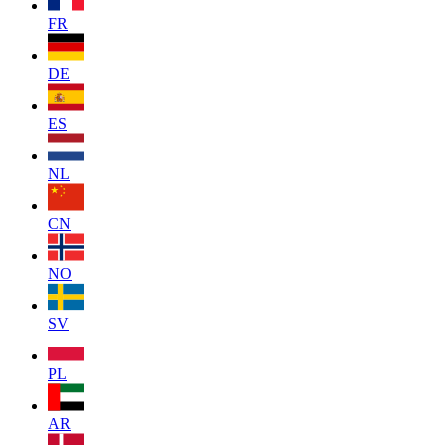
FR
DE
ES
NL
CN
NO
SV
PL
AR