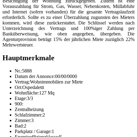
Besichtigung der Wohnung zurückgegeben. Zudem ist eine
Vorauszahlung für Strom, Gas, Wasser, Nebenkosten, Müllabfuhr
und Internet (sofern vorhanden) für die gesamte Vertragslaufzeit
erforderlich. Sollte es zu einer Überzahlung zugunsten des Mieters
kommen, wird diese zurückerstattet. Die Schlüssel werden nach
Unterzeichnung des Vertrags und 100%iger Zahlung per
Banküberweisung, wie oben angegeben, übergeben. Die
Agenturprovision beträgt 15% der jährlichen Miete zuzüglich 22%
Mehrwertsteuer.
Hauptmerkmale
Nr.:
5888
Datum der Annonce:
00/00/0000
Vertrag:
Wohnimmobilien zur Miete
Ort:
Ospedaletti
Wohnfläche:
127 Mq
Etage:
3/3
900:
Zentralheizung
Schlafzimmer:
2
Zimmer:
3
Bad:
2
Parkplatz / Garage:
1
Energieeffizienzklasse:
F