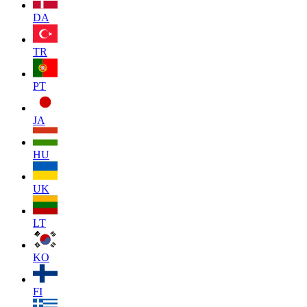
DA
TR
PT
JA
HU
UK
LT
KO
FI