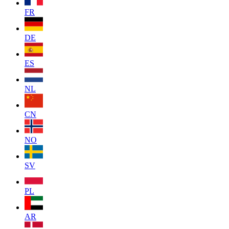
FR
DE
ES
NL
CN
NO
SV
PL
AR