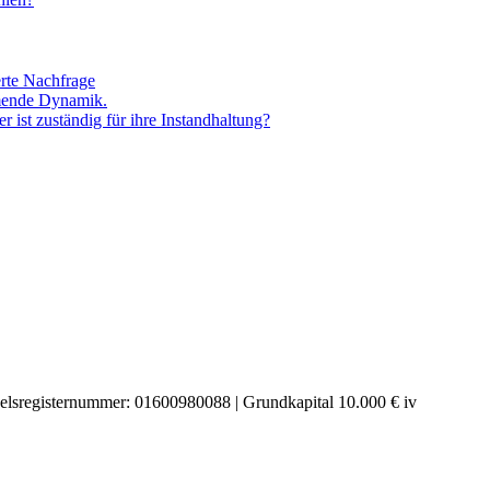
erte Nachfrage
mende Dynamik.
ist zuständig für ihre Instandhaltung?
delsregisternummer: 01600980088 | Grundkapital 10.000 € iv