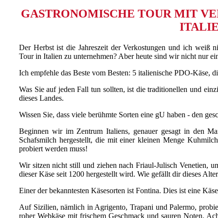
GASTRONOMISCHE TOUR MIT VE
ITALI
Der Herbst ist die Jahreszeit der Verkostungen und ich weiß n
Tour in Italien zu unternehmen? Aber heute sind wir nicht nur e
Ich empfehle das Beste vom Besten: 5 italienische PDO-Käse, 
Was Sie auf jeden Fall tun sollten, ist die traditionellen und e
dieses Landes.
Wissen Sie, dass viele berühmte Sorten eine gU haben - den ges
Beginnen wir im Zentrum Italiens, genauer gesagt in den Ma
Schafsmilch hergestellt, die mit einer kleinen Menge Kuhmilc
probiert werden muss!
Wir sitzen nicht still und ziehen nach Friaul-Julisch Venetien
dieser Käse seit 1200 hergestellt wird. Wie gefällt dir dieses Alter
Einer der bekanntesten Käsesorten ist Fontina. Dies ist eine Käs
Auf Sizilien, nämlich in Agrigento, Trapani und Palermo, probier
roher Webkäse mit frischem Geschmack und sauren Noten. Achtun