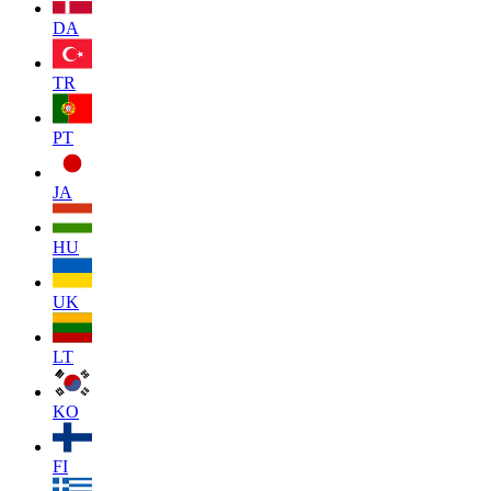
DA
TR
PT
JA
HU
UK
LT
KO
FI