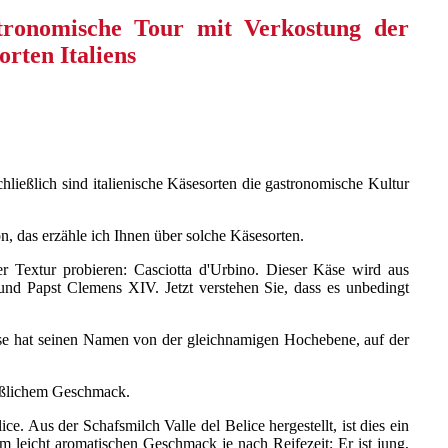
chließlich sind italienische Käsesorten die gastronomische Kultur
, das erzähle ich Ihnen über solche Käsesorten.
 Textur probieren: Casciotta d'Urbino. Dieser Käse wird aus
und Papst Clemens XIV. Jetzt verstehen Sie, dass es unbedingt
 Käse hat seinen Namen von der gleichnamigen Hochebene, auf der
 süßlichem Geschmack.
e. Aus der Schafsmilch Valle del Belice hergestellt, ist dies ein
 leicht aromatischen Geschmack je nach Reifezeit: Er ist jung,