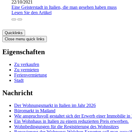
22/10/2021
Eine Geisterstadt in Italien, die man gesehen haben muss
Lesen Sie den Artikel
Quicklinks
Close menu quick links
Eigenschaften
Zu verkaufen
Zu vermieten
Ferienvermietung
Stadt
Nachricht
Der Wohnungsmarkt in Italien im Jahr 2026
Büromarkt in Mailand
Wie anspruchsvoll gestaltet sich der Erwerb einer Immobilie in 
Ein Wohnhaus in Italien zu einem reduzierten Preis erwerben.
Wohnbedingungen für die Registrierung des Wohnsitzes
Renovierung der Wohnung: Welchen Experten soll man auswä