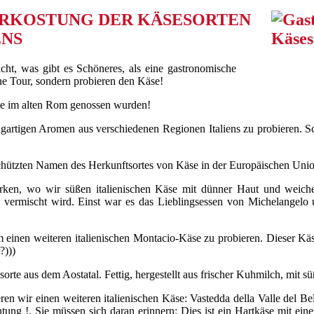
RKOSTUNG DER KÄSESORTEN
ENS
icht, was gibt es Schöneres, als eine gastronomische
ine Tour, sondern probieren den Käse!
die im alten Rom genossen wurden!
inzigartigen Aromen aus verschiedenen Regionen Italiens zu probieren. S
chützten Namen des Herkunftsortes von Käse in der Europäischen Union
rken, wo wir süßen italienischen Käse mit dünner Haut und weicher
h vermischt wird. Einst war es das Lieblingsessen von Michelangelo 
, um einen weiteren italienischen Montacio-Käse zu probieren. Dieser
?)))
esorte aus dem Aostatal. Fettig, hergestellt aus frischer Kuhmilch, mit
en wir einen weiteren italienischen Käse: Vastedda della Valle del Belic
g !, Sie müssen sich daran erinnern: Dies ist ein Hartkäse mit einem