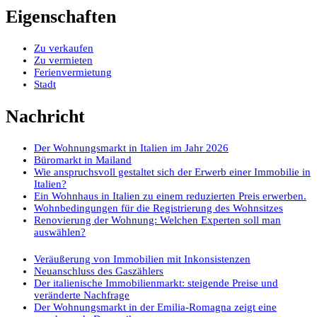
Eigenschaften
Zu verkaufen
Zu vermieten
Ferienvermietung
Stadt
Nachricht
Der Wohnungsmarkt in Italien im Jahr 2026
Büromarkt in Mailand
Wie anspruchsvoll gestaltet sich der Erwerb einer Immobilie in
Italien?
Ein Wohnhaus in Italien zu einem reduzierten Preis erwerben.
Wohnbedingungen für die Registrierung des Wohnsitzes
Renovierung der Wohnung: Welchen Experten soll man
auswählen?
Veräußerung von Immobilien mit Inkonsistenzen
Neuanschluss des Gaszählers
Der italienische Immobilienmarkt: steigende Preise und
veränderte Nachfrage
Der Wohnungsmarkt in der Emilia-Romagna zeigt eine