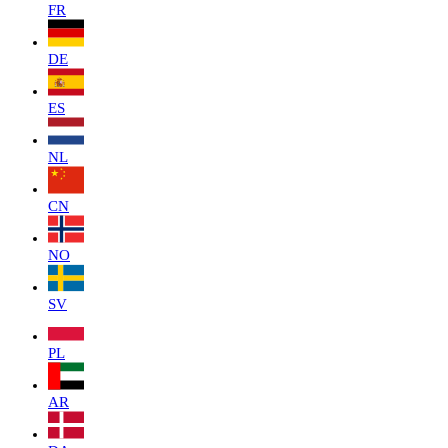
FR
DE
ES
NL
CN
NO
SV
PL
AR