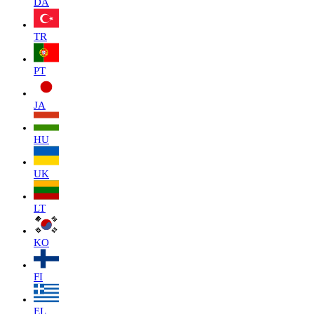
DA
TR
PT
JA
HU
UK
LT
KO
FI
EL