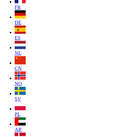
FR
DE
ES
NL
CN
NO
SV
PL
AR