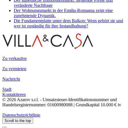
Der italienische Immobilienmarkt: steigende Preise und
veränderte Nachfrage
Der Wohnungsmarkt in der Emilia-Romagna zeigt eine
zunehmende Dynamik.
Die Fundamentplatte unter dem Balkon: Wem gehört sie und
wer ist zuständig für ihre Instandhaltung?
Zu verkaufen
Zu vermieten
Nachricht
Stadt
Kontaktieren
© 2026 Azarov s.r.l. - Umsatzsteuer-Identifikationsnummer und
Handelsregisternummer: 01600980088 | Grundkapital 10.000 € iv
Datenschutzrichtlinie
Scroll to the top