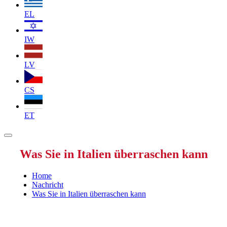
EL
IW
LV
CS
ET
Was Sie in Italien überraschen kann
Home
Nachricht
Was Sie in Italien überraschen kann