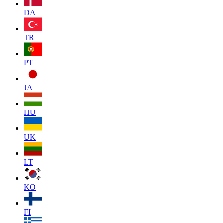
DA
TR
PT
JA
HU
UK
LT
KO
FI