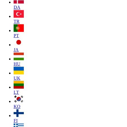
DA
TR
PT
JA
HU
UK
LT
KO
FI