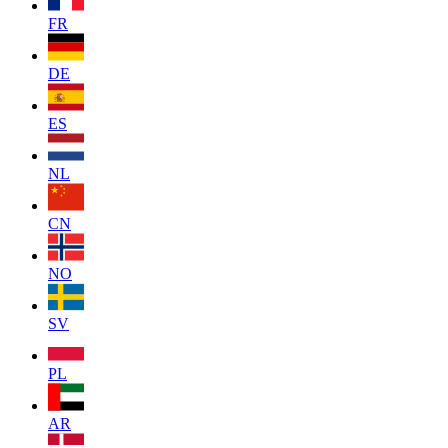
FR
DE
ES
NL
CN
NO
SV
PL
AR