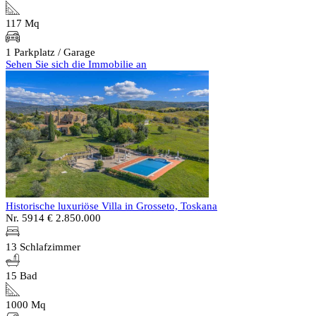
117 Mq
1 Parkplatz / Garage
Sehen Sie sich die Immobilie an
Historische luxuriöse Villa in Grosseto, Toskana
Nr. 5914
€ 2.850.000
13 Schlafzimmer
15 Bad
1000 Mq