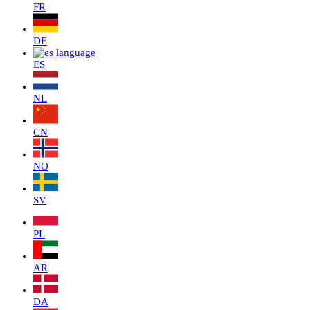
FR
DE
ES
NL
CN
NO
SV
PL
AR
DA