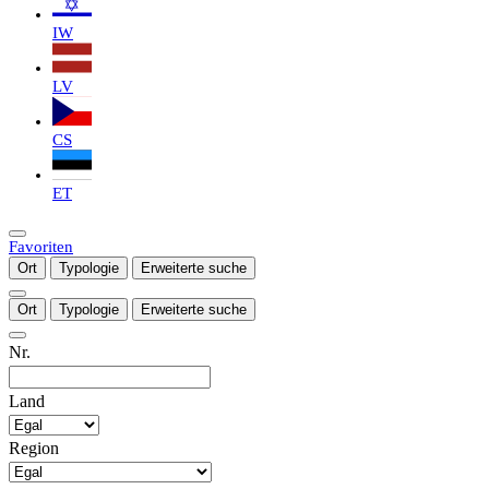
IW
LV
CS
ET
Favoriten
Ort
Typologie
Erweiterte suche
Ort
Typologie
Erweiterte suche
Nr.
Land
Region