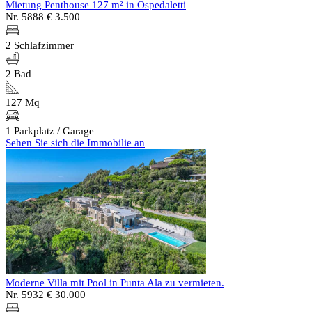
Mietung Penthouse 127 m² in Ospedaletti
Nr. 5888
€ 3.500
2 Schlafzimmer
2 Bad
127 Mq
1 Parkplatz / Garage
Sehen Sie sich die Immobilie an
Moderne Villa mit Pool in Punta Ala zu vermieten.
Nr. 5932
€ 30.000